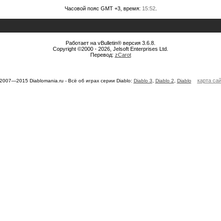
Часовой пояс GMT +3, время:
15:52
.
Работает на vBulletin® версия 3.6.8.
Copyright ©2000 - 2026, Jelsoft Enterprises Ltd.
Перевод:
zCarot
карта са
2007—2015 Diablomania.ru - Всё об играх серии Diablo:
Diablo 3
,
Diablo 2
,
Diablo