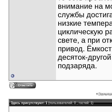
внимание на м
службы достига
низкие темпер
циклическую р
свете, а при о
привод. Ёмкост
десяток-другой
подзаряда.
«
Предыдущ
Здесь присутствуют: 1
(пользователей: 0 , гостей: 1)