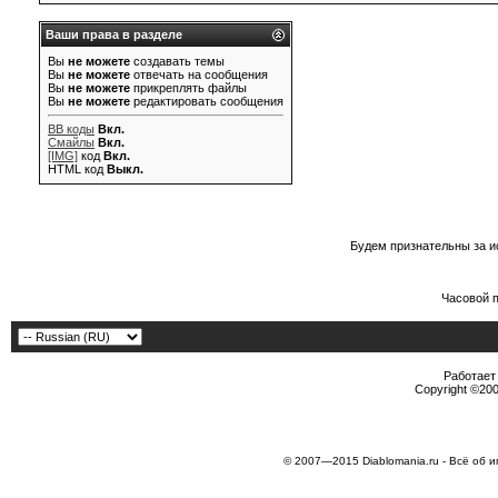
Ваши права в разделе
Вы
не можете
создавать темы
Вы
не можете
отвечать на сообщения
Вы
не можете
прикреплять файлы
Вы
не можете
редактировать сообщения
BB коды
Вкл.
Смайлы
Вкл.
[IMG]
код
Вкл.
HTML код
Выкл.
Будем признательны за и
Часовой 
Работает 
Copyright ©2000
© 2007—2015 Diablomania.ru - Всё об и