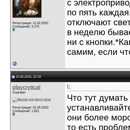
с электроприв
по пять каждая
отключают свет
Регистрация: 11.02.2020
Сообщений: 3,275
в неделю бывае
ни с кнопки.*К
самим, если чт
10.06.2026, 22:29
playcrytical
Guardian
Что тут думать
устанавливайте
Регистрация: 01.06.2020
Сообщений: 1,821
они более мор
то есть пробле