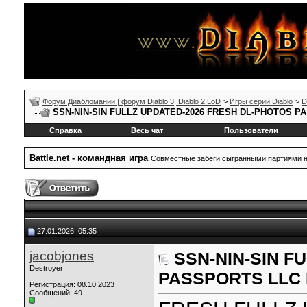
Форум Диабломании | форум Diablo 3, Diablo 2 LoD
>
Игры серии Diablo
>
D
SSN-NIN-SIN FULLZ UPDATED-2026 FRESH DL-PHOTOS P
Справка
Весь чат
Пользователи
Battle.net - командная игра
Совместные забеги сыгранными партиями на 
27.01.2026, 05:35
jacobjones
SSN-NIN-SIN F
Destroyer
PASSPORTS LLC 
Регистрация: 08.10.2023
Сообщений: 49