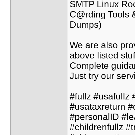
SMTP Linux Roo
C@rding Tools &
Dumps)
We are also pro
above listed stuf
Complete guidan
Just try our serv
#fullz #usafullz
#usataxreturn #
#personalID #lead
#childrenfullz #