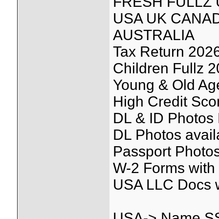
FRESH FULLZ 
USA UK CANAD
AUSTRALIA
Tax Return 2026 
Children Fullz 
Young & Old Ag
High Credit Sco
DL & ID Photos F
DL Photos availa
Passport Photo
W-2 Forms with
USA LLC Docs 
USA-> Name SSN