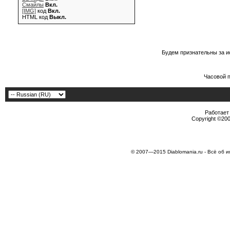
Смайлы
Вкл.
[IMG]
код
Вкл.
HTML код
Выкл.
Будем признательны за и
Часовой 
Работает 
Copyright ©2000
© 2007—2015 Diablomania.ru - Всё об и