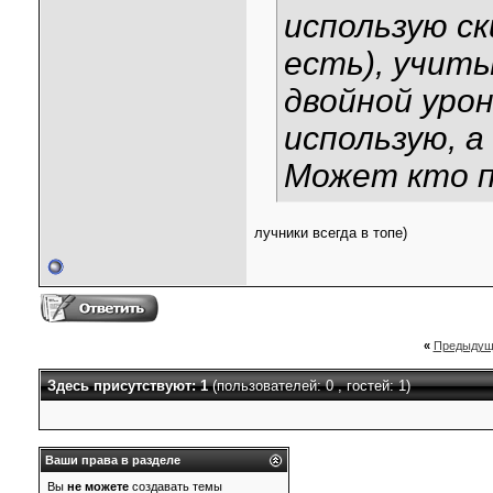
использую ск
есть), учиты
двойной урон
использую, а
Может кто п
лучники всегда в топе)
«
Предыдущ
Здесь присутствуют: 1
(пользователей: 0 , гостей: 1)
Ваши права в разделе
Вы
не можете
создавать темы