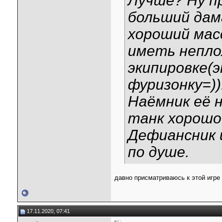
Лучше? Ну п
больший дам
хороший мас
иметь непло
экипировке(э
фуризонку=)).
Наёмник её 
танк хорошо,
Дефиансник 
по душе.
давно присматриваюсь к этой игре
17.11.2020, 07:41