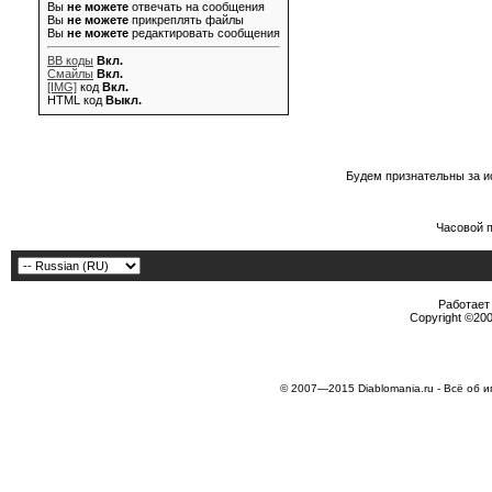
Вы
не можете
отвечать на сообщения
Вы
не можете
прикреплять файлы
Вы
не можете
редактировать сообщения
BB коды
Вкл.
Смайлы
Вкл.
[IMG]
код
Вкл.
HTML код
Выкл.
Будем признательны за и
Часовой 
Работает 
Copyright ©2000
© 2007—2015 Diablomania.ru - Всё об и