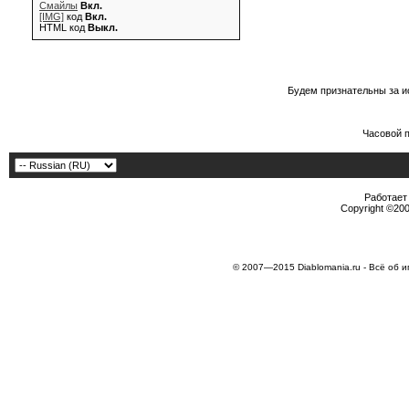
Смайлы
Вкл.
[IMG]
код
Вкл.
HTML код
Выкл.
Будем признательны за и
Часовой 
Работает 
Copyright ©2000
© 2007—2015 Diablomania.ru - Всё об и