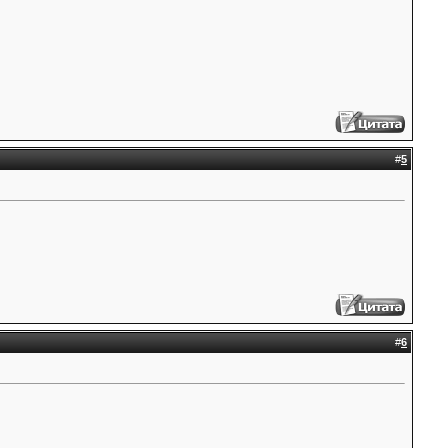
#
5
#
6