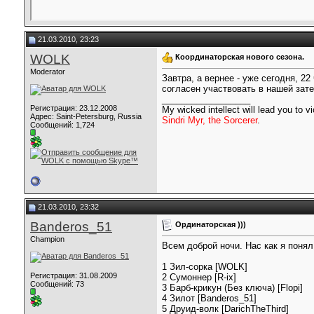
21.03.2010, 23:23
WOLK
Координаторская нового сезона.
Moderator
Завтра, а вернее - уже сегодня, 2
согласен участвовать в нашей зате
__________________
Регистрация: 23.12.2008
My wicked intellect will lead you to vi
Адрес: Saint-Petersburg, Russia
Sindri Myr, the Sorcerer
.
Сообщений: 1,724
21.03.2010, 23:32
Banderos_51
Ординаторская )))
Champion
Всем доброй ночи. Нас как я понял
1 Зил-сорка [WOLK]
Регистрация: 31.08.2009
2 Сумоннер [R-ix]
Сообщений: 73
3 Барб-крикун (Без ключа) [Flopi]
4 Зилот [Banderos_51]
5 Друид-волк [DarichTheThird]