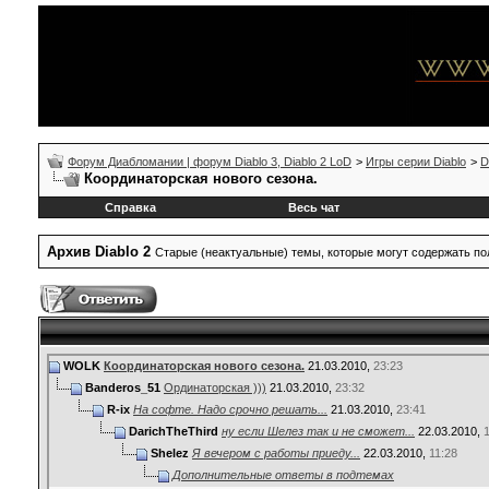
Форум Диабломании | форум Diablo 3, Diablo 2 LoD
>
Игры серии Diablo
>
D
Координаторская нового сезона.
Справка
Весь чат
Архив Diablo 2
Старые (неактуальные) темы, которые могут содержать 
WOLK
Координаторская нового сезона.
21.03.2010,
23:23
Banderos_51
Ординаторская )))
21.03.2010,
23:32
R-ix
На софте. Надо срочно решать...
21.03.2010,
23:41
DarichTheThird
ну если Шелез так и не сможет...
22.03.2010,
Shelez
Я вечером с работы приеду...
22.03.2010,
11:28
Дополнительные ответы в подтемах