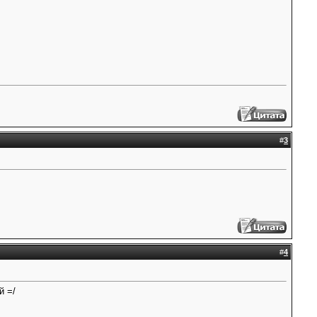
#
3
#
4
й =/