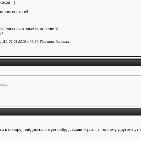
какой =)
олном составе!
внесены некоторые изменения?
е?
_51, 21.03.2010 в
23:37
. Причина: дописал
еза.
ти к вечеру, пойдем на какую-нибудь Азию играть, я не вижу других путе