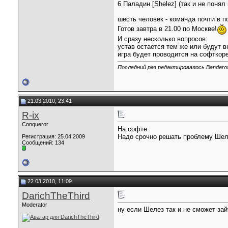
6 Паладин [Shelez] (так и не понял 
шесть человек - команда почти в п
Готов завтра в 21.00 по Москве!
И сразу несколько вопросов:
устав остается тем же или будут 
игра будет проводится на софткор
Последний раз редактировалось Banderos
21.03.2010, 23:41
R-ix
Conqueror
На софте.
Надо срочно решать проблему Шел
Регистрация: 25.04.2009
Сообщений: 134
22.03.2010, 11:09
DarichTheThird
Moderator
ну если Шелез так и не сможет зай