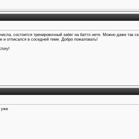
2 числа, состоится тренировочный забег на баттл.нете. Можно даже так с
е и отписался в соседней теме. Добро пожаловать!
ctory!
 уже