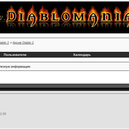
iablo 2
>
Архив Diablo 2
Пользователи
Календарь
полезную информацию
11:09