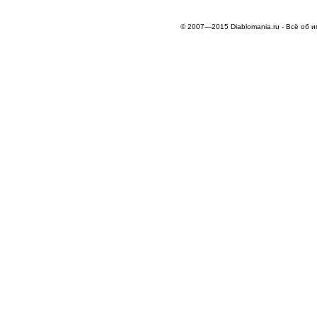
© 2007—2015 Diablomania.ru - Всё об и