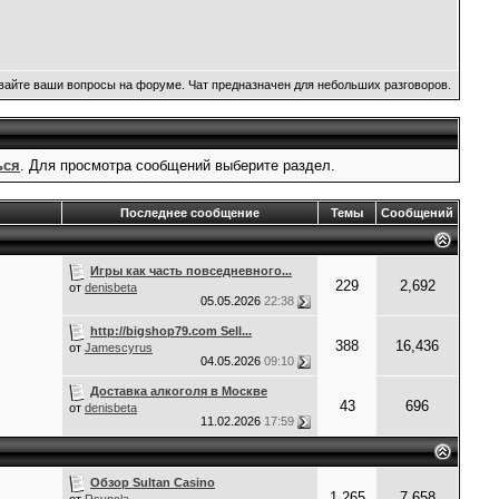
вайте ваши вопросы на форуме. Чат предназначен для небольших разговоров.
ься
. Для просмотра сообщений выберите раздел.
Последнее сообщение
Темы
Сообщений
Игры как часть повседневного...
229
2,692
от
denisbeta
05.05.2026
22:38
http://bigshop79.com Sell...
388
16,436
от
Jamescyrus
04.05.2026
09:10
Доставка алкоголя в Москве
43
696
от
denisbeta
11.02.2026
17:59
Обзор Sultan Casino
1,265
7,658