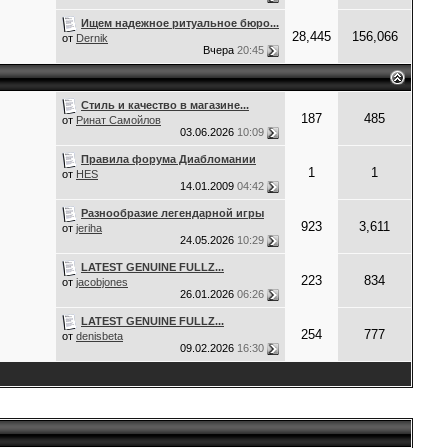
Ищем надежное ритуальное бюро...
28,445
156,066
от
Dernik
Вчера
20:45
Стиль и качество в магазине...
187
485
от
Ринат Самойлов
03.06.2026
10:09
Правила форума Диабломании
1
1
от
HES
14.01.2009
04:42
Разнообразие легендарной игры
923
3,611
от
jeriha
24.05.2026
10:29
LATEST GENUINE FULLZ...
223
834
от
jacobjones
26.01.2026
06:26
LATEST GENUINE FULLZ...
254
777
от
denisbeta
09.02.2026
16:30