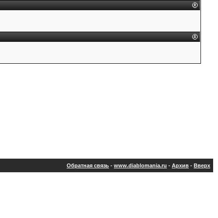
Обратная связь
-
www.diablomania.ru
-
Архив
-
Вверх