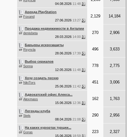
от
Rsyncla
04.08.2026
11:48
Аренда PlayStation
2,129
14,184
от
Foxand
27.06.2026
13:27
Продажа недвижимости в Анталии
270
2,906
от
denisbeta
28.03.2026
14:00
Барьеры искрозащиты
496
3,633
от
Rsyncla
28.06.2026
17:39
Выбор сериалов
778
2,775
от
Sonna
12.05.2026
11:48
Хочу создать песню
451
3,006
от
NikiTors
25.06.2026
11:42
Адвокатский офис Алекса...
162
1,763
от
Alexmass
15.06.2026
12:36
Легенды клуба
290
2,956
от
Stels
08.04.2026
21:08
На каких курортах турции...
223
2,327
от
Goras
15.06.2026
18:59