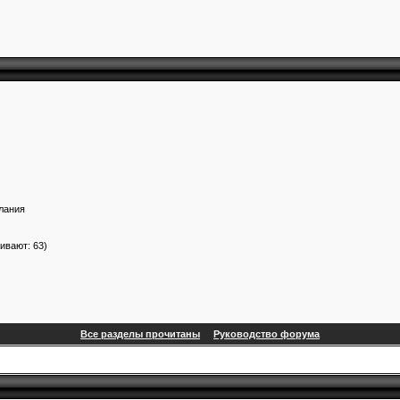
лания
ивают: 63)
Все разделы прочитаны
Руководство форума