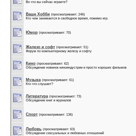
Во что вы сейчас играете?
Ваше Xобби
(просматривают: 246)
Кто чем занимается в свободное время, помимо игр.
Юмор
(просматривают: 70)
Железо и софт
(просматривают: 51)
Форум по компьютерному железу и софту
Кино
(просматривают: 62)
Обсуждение новинок киноиндустрии и просто хороших фильмов
Музыка
(просматривают: 61)
Кто что слушает?
Литература
(просматривают: 73)
Обсуждение книг и журналов
Спорт
(просматривают: 136)
Любовь
(просматривают: 63)
Обсуждение сексуальных и любовных отношений