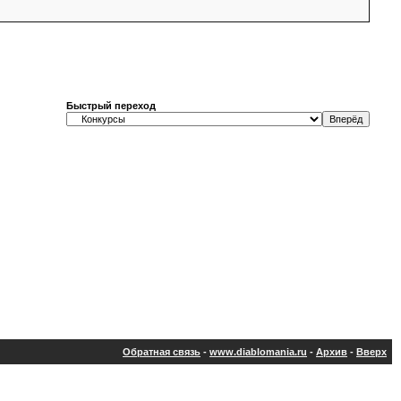
Быстрый переход
Обратная связь
-
www.diablomania.ru
-
Архив
-
Вверх