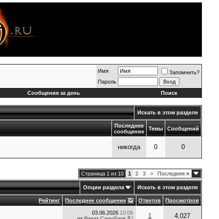
Имя
Запомнить?
Пароль
Сообщения за день
Поиск
Искать в этом разделе
Последнее
Темы
Сообщений
сообщение
никогда
0
0
Страница 1 из 10
1
2
3
>
Последняя
»
Опции раздела
Искать в этом разделе
Рейтинг
Последнее сообщение
Ответов
Просмотров
03.06.2026
10:09
1
4,027
от
Ринат Самойлов