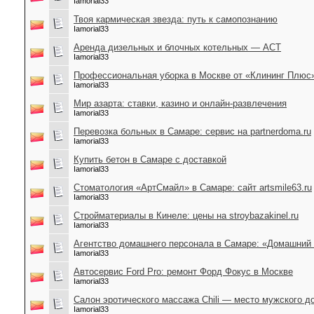
Iamorial33
Твоя кармическая звезда: путь к самопознанию
Iamorial33
Аренда дизельных и блочных котельных — АСТ
Iamorial33
Профессиональная уборка в Москве от «Клининг Плюс
Iamorial33
Мир азарта: ставки, казино и онлайн-развлечения
Iamorial33
Перевозка больных в Самаре: сервис на partnerdoma.ru
Iamorial33
Купить бетон в Самаре с доставкой
Iamorial33
Стоматология «АртСмайл» в Самаре: сайт artsmile63.ru
Iamorial33
Стройматериалы в Кинеле: цены на stroybazakinel.ru
Iamorial33
Агентство домашнего персонала в Самаре: «Домашний
Iamorial33
Автосервис Ford Pro: ремонт Форд Фокус в Москве
Iamorial33
Салон эротического массажа Chili — место мужского д
Iamorial33