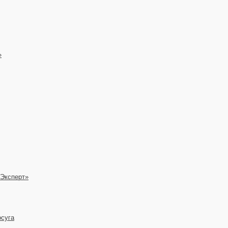
»
 Эксперт»
осуга