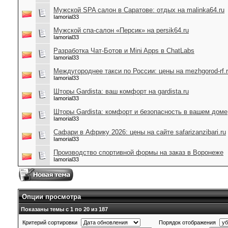
Мужской SPA салон в Саратове: отдых на malinka64.ru
Iamorial33
Мужской спа-салон «Персик» на persik64.ru
Iamorial33
Разработка Чат-Ботов и Mini Apps в ChatLabs
Iamorial33
Междугороднее такси по России: цены на mezhgorod-rf.
Iamorial33
Шторы Gardista: ваш комфорт на gardista.ru
Iamorial33
Шторы Gardista: комфорт и безопасность в вашем доме
Iamorial33
Сафари в Африку 2026: цены на сайте safarizanzibari.ru
Iamorial33
Производство спортивной формы на заказ в Воронеже
Iamorial33
Опции просмотра
Показаны темы с 1 по 20 из 187
Критерий сортировки
Порядок отображения