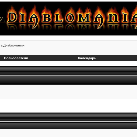
та Диабломания
Пользователи
Календарь