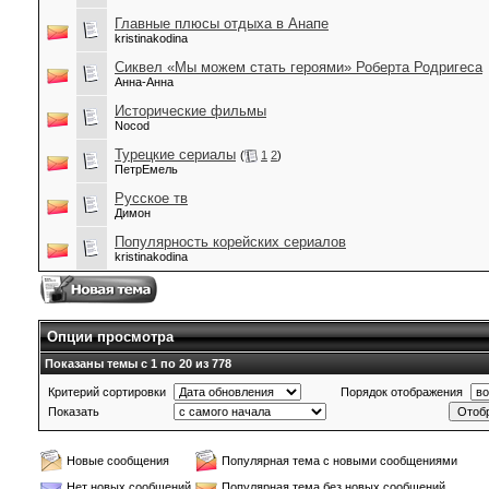
Главные плюсы отдыха в Анапе
kristinakodina
Сиквел «Мы можем стать героями» Роберта Родригеса
Анна-Анна
Исторические фильмы
Nocod
Турецкие сериалы
(
1
2
)
ПетрЕмель
Русское тв
Димон
Популярность корейских сериалов
kristinakodina
Опции просмотра
Показаны темы с 1 по 20 из 778
Критерий сортировки
Порядок отображения
Показать
Новые сообщения
Популярная тема с новыми сообщениями
Нет новых сообщений
Популярная тема без новых сообщений