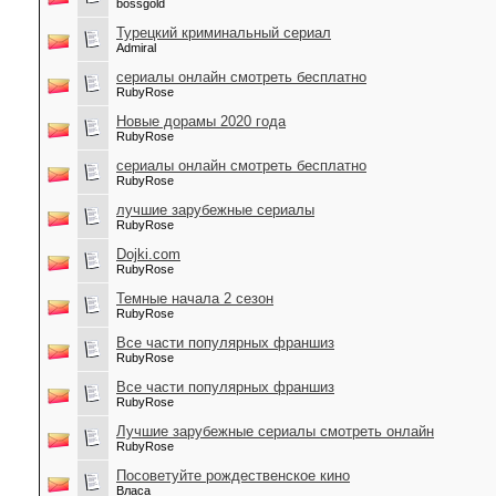
bossgold
Турецкий криминальный сериал
Admiral
сериалы онлайн смотреть бесплатно
RubyRose
Новые дорамы 2020 года
RubyRose
сериалы онлайн смотреть бесплатно
RubyRose
лучшие зарубежные сериалы
RubyRose
Dojki.com
RubyRose
Темные начала 2 сезон
RubyRose
Все части популярных франшиз
RubyRose
Все части популярных франшиз
RubyRose
Лучшие зарубежные сериалы смотреть онлайн
RubyRose
Посоветуйте рождественское кино
Власа