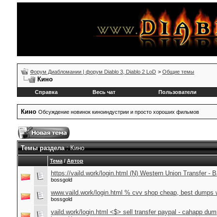
Форум Диабломании | форум Diablo 3, Diablo 2 LoD
>
Общие темы
Кино
Справка
Весь чат
Пользователи
Кино
Обсуждение новинок киноиндустрии и просто хороших фильмов
Темы раздела
: Кино
Тема
/
Автор
https://vaild.work/login.html (N) Western Union Transfer -
bossgold
www.vaild.work/login.html % cvv shop cheap, best dump
bossgold
vaild.work/login.html <$> sell transfer paypal - cahapp du