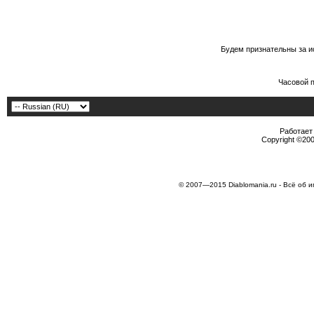
Будем признательны за и
Часовой 
Работает 
Copyright ©2000
© 2007—2015 Diablomania.ru - Всё об и