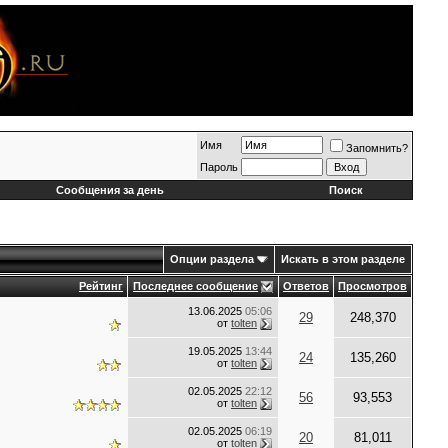
Имя
Запомнить?
Пароль
Сообщения за день
Поиск
Опции раздела
Искать в этом разделе
Рейтинг
Последнее сообщение
Ответов
Просмотров
13.06.2025
05:06
29
248,370
от
tolten
19.05.2025
13:44
24
135,260
от
tolten
02.05.2025
22:12
56
93,553
от
tolten
02.05.2025
06:19
20
81,011
от
tolten