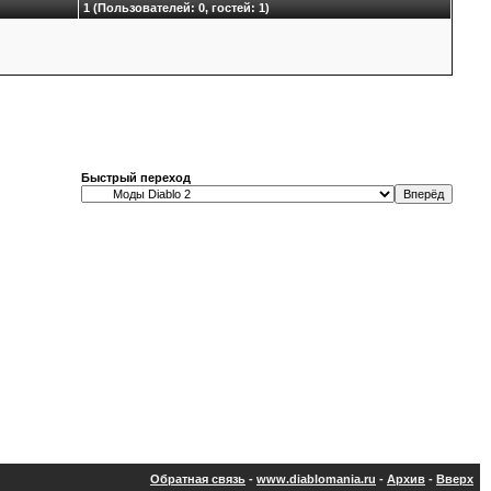
1 (Пользователей: 0, гостей: 1)
Быстрый переход
Обратная связь
-
www.diablomania.ru
-
Архив
-
Вверх