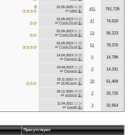
02.05.2025
01:58
451
761,728
от
tolten
02.09.2023
03:02
47
74,520
от
FrankJScott
02.09.2023
01:17
23
56,223
от
FrankJScott
02.09.2023
01:08
61
78,370
от
FrankJScott
14.04.2023
09:00
0
14,798
от
Paspartu
03.04.2023
11:18
0
14,331
от
Paspartu
25.11.2022
04:22
29
61,404
от
VirgilCasey
28.12.2020
08:05
2
25,725
от
andsimo
11.04.2011
12:14
3
32,954
от
Gaudin
Присутствуют