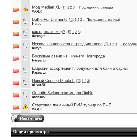
Мод Median XL
(
1
2
3
...
Последняя страница
)
WOLK
Battle For Elements
(
1
2
3
...
Последняя страница
)
Narso
как сделать мод?
(
1
2
3
)
derengor
Несколько вопросов о гроздьях гнева
(
1
2
3
...
Последня
Kuzya
Восковые свечи из Нижнего Новгорода
Paspartu
Широкий ассортимент продукции для бани и сауны
Paspartu
Новый Сервер Diablo II
(
1
2
3
)
clever281
Онлайн-библиотека модов Diablo
andsimo
Стартовал публичный PvM турнир по БФЕ
WOLK
Опции просмотра