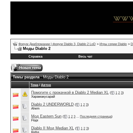
Форум Диабломании | форум Diablo 3, Diablo 2 LoD
>
Игры серии Diablo
>
D
Моды Diablo 2
Справка
Весь чат
Темы раздела
: Моды Diablo 2
Тема
/
Автор
Помогите с прокачкой в Diablo 2 Median XL
(
1
2
3
)
Харамакусарай
Diablo 2 UNDERWORLD
(
1
2
3
)
Ahem
Мод Eastern Sun
(
1
2
3
...
Последняя страница
)
Flopi
Diablo II Мод Median XL
(
1
2
3
)
Refre