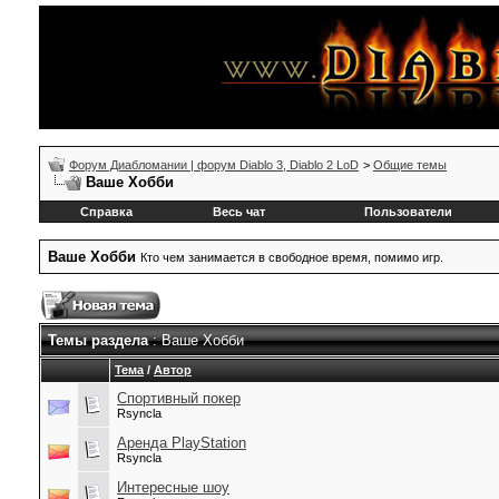
Форум Диабломании | форум Diablo 3, Diablo 2 LoD
>
Общие темы
Ваше Xобби
Справка
Весь чат
Пользователи
Ваше Xобби
Кто чем занимается в свободное время, помимо игр.
Темы раздела
: Ваше Xобби
Тема
/
Автор
Спортивный покер
Rsyncla
Аренда PlayStation
Rsyncla
Интересные шоу