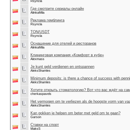
Rsyncla
Где смотрите сериалы онлайн
AlinkaMila
Реклама гемблинга
Rsyncla
TON/USDT
Rsyncla
Оснащение для отелей и ресторанов
AlinkaMila
Клининговая компания «Комфорт в кубе»
Alexmass
Je kunt geld verdienen en ontspannen
AleksShamles
Minimum deposits: is there a chance of success with penn
AleksShamles
Хотите открыть стоматологию? Вот что вас ждёт на са
cherkaspavels
Het vermogen om te verliezen als de hoogste vorm van vaa
AleksShamles
Kan gokken je helpen om beter met geld om te gaan?
Garson
Ставки на спорт
MaksS