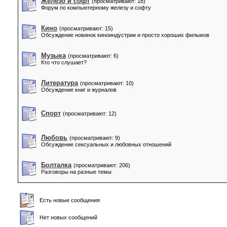
Железо и софт
(просматривают: 18)
Форум по компьютерному железу и софту
Кино
(просматривают: 15)
Обсуждение новинок киноиндустрии и просто хороших фильмов
Музыка
(просматривают: 6)
Кто что слушает?
Литература
(просматривают: 10)
Обсуждение книг и журналов
Спорт
(просматривают: 12)
Любовь
(просматривают: 9)
Обсуждение сексуальных и любовных отношений
Болталка
(просматривают: 206)
Разговоры на разные темы
Есть новые сообщения
Нет новых сообщений