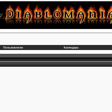
Пользователи
Календарь