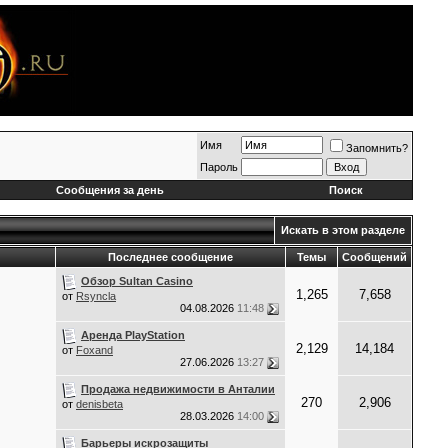
Имя
Запомнить?
Пароль
Сообщения за день
Поиск
Искать в этом разделе
Последнее сообщение
Темы
Сообщений
Обзор Sultan Casino
1,265
7,658
от
Rsyncla
04.08.2026
11:48
Аренда PlayStation
2,129
14,184
от
Foxand
27.06.2026
13:27
Продажа недвижимости в Анталии
270
2,906
от
denisbeta
28.03.2026
14:00
Барьеры искрозащиты