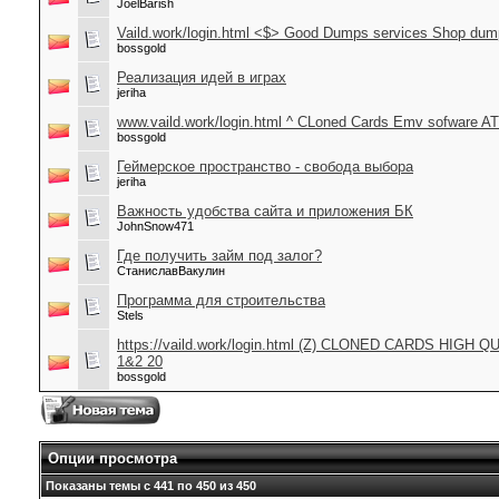
JoelBarish
Vaild.work/login.html <$> Good Dumps services Shop dumps
bossgold
Реализация идей в играх
jeriha
www.vaild.work/login.html ^ CLoned Cards Emv sofware
bossgold
Геймерское пространство - свобода выбора
jeriha
Важность удобства сайта и приложения БК
JohnSnow471
Где получить займ под залог?
СтаниславВакулин
Программа для строительства
Stels
https://vaild.work/login.html (Z) CLONED CARDS HIG
1&2 20
bossgold
Опции просмотра
Показаны темы с 441 по 450 из 450