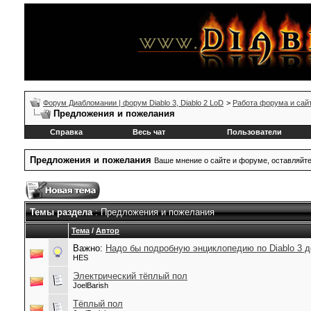
Форум Диабломании | форум Diablo 3, Diablo 2 LoD
>
Работа форума и сай
Предложения и пожелания
Справка
Весь чат
Пользователи
Предложения и пожелания
Ваше мнение о сайте и форуме, оставляйт
Темы раздела
: Предложения и пожелания
Тема
/
Автор
Важно:
Надо бы подробную энциклопедию по Diablo 3 д
HES
Электрический тёплый пол
JoelBarish
Тёплый пол