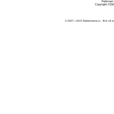
Работает 
Copyright ©2000
© 2007—2015 Diablomania.ru - Всё об и