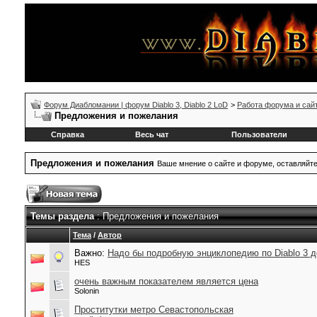
Форум Диабломании | форум Diablo 3, Diablo 2 LoD
>
Работа форума и сай
Предложения и пожелания
Справка
Весь чат
Пользователи
Предложения и пожелания
Ваше мнение о сайте и форуме, оставляйт
Темы раздела
: Предложения и пожелания
Тема
/
Автор
Важно:
Надо бы подробную энциклопедию по Diablo 3 д
HES
очень важным показателем является цена
Solonin
Проститутки метро Севастопольская