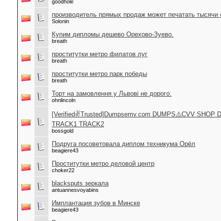
goodhole
производитель прямых продаж может печатать тысячи
Solonin
Купим дипломы дешево Орехово-Зуево.
breath
проститутки метро филатов луг
breath
проститутки метро парк победы
breath
Торт на замовлення у Львові не дорого.
ohnlincoln
[Verified✌Trusted]Dumpsemv.com DUMPS⚠️CVV SHO
TRACK1 TRACK2
bossgold
Подруга посоветовала диплом техникума Орёл
beagiere43
Проститутки метро деловой центр
choker22
blacksputs зеркала
antuannesvoyabins
Имплантация зубов в Минске
beagiere43