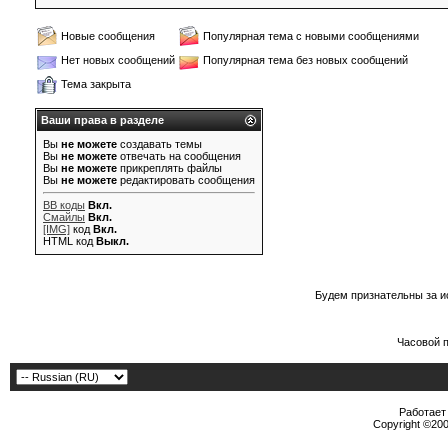
Новые сообщения
Популярная тема с новыми сообщениями
Нет новых сообщений
Популярная тема без новых сообщений
Тема закрыта
Ваши права в разделе
Вы
не можете
создавать темы
Вы
не можете
отвечать на сообщения
Вы
не можете
прикреплять файлы
Вы
не можете
редактировать сообщения
BB коды
Вкл.
Смайлы
Вкл.
[IMG]
код
Вкл.
HTML код
Выкл.
Будем признательны за и
Часовой 
Работает 
Copyright ©2000