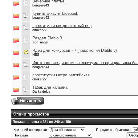
Вечернее платье
beagiere43
Купить аккаунт facebook
beagiere43
проститутки метро охотный ряд
choker22
Раздел Diablo 3
Iron_angel
Идеи для конкурсов - ? (приз: копия Diablo 3)
HES
Изготовление дипломов техникума на официальном бл
beagiere43
проститутки метро балтийская
choker22
Табак для кальяна
DarksideUa
Опции просмотра
Показаны темы с 221 по 240 из 450
Критерий сортировки
Порядок отображения
Показать