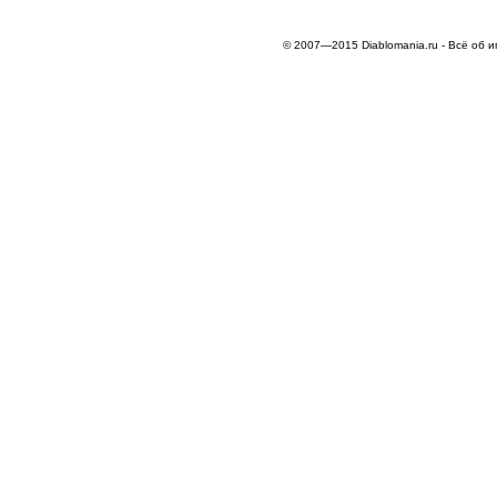
© 2007—2015 Diablomania.ru - Всё об и