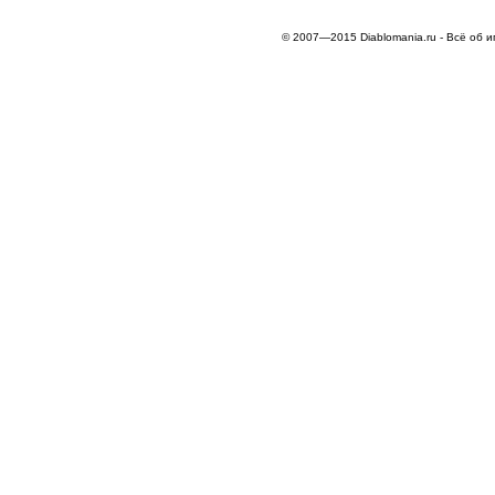
© 2007—2015 Diablomania.ru - Всё об и