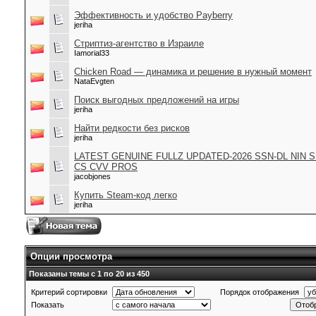
Эффективность и удобство Payberry
jeriha
Стриптиз-агентство в Израиле
Iamorial33
Chicken Road — динамика и решение в нужный момент
NataEvgten
Поиск выгодных предложений на игры
jeriha
Найти редкости без рисков
jeriha
LATEST GENUINE FULLZ UPDATED-2026 SSN-DL NIN 
CS CVV PROS
jacobjones
Купить Steam-код легко
jeriha
Опции просмотра
Показаны темы с 1 по 20 из 450
Критерий сортировки
Порядок отображения
Показать