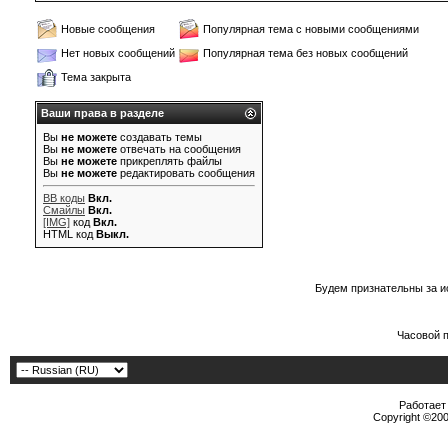
Новые сообщения
Популярная тема с новыми сообщениями
Нет новых сообщений
Популярная тема без новых сообщений
Тема закрыта
Ваши права в разделе
Вы
не можете
создавать темы
Вы
не можете
отвечать на сообщения
Вы
не можете
прикреплять файлы
Вы
не можете
редактировать сообщения
BB коды
Вкл.
Смайлы
Вкл.
[IMG]
код
Вкл.
HTML код
Выкл.
Будем признательны за и
Часовой 
Работает 
Copyright ©2000