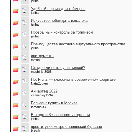
jeriha
Удобный сервис для геймеров
jeriha
Искусство побеждать издалека
jeriha
Прозрачный контроль за топливом
jeriha
Преимущества честного виртуального пространства
jeriha
инструменты
maxxxi
Стыдно ли есть суши вилкой?
mashinist8006
Hot Fruits — классика в современном формате
NataEvgten
Анчартед 2022
vazneckiy1994
Рольганг купить в Москве
Iamorial33
Выгода и безопасность торговли
jeriha
проститутки метро славянский бульвар
breath