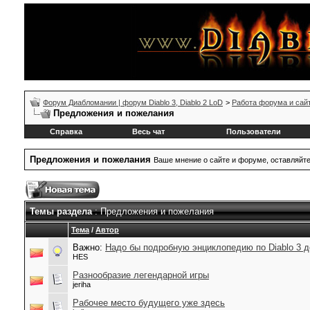
Форум Диабломании | форум Diablo 3, Diablo 2 LoD
>
Работа форума и сай
Предложения и пожелания
Справка
Весь чат
Пользователи
Предложения и пожелания
Ваше мнение о сайте и форуме, оставляйт
Темы раздела
: Предложения и пожелания
Тема
/
Автор
Важно:
Надо бы подробную энциклопедию по Diablo 3 д
HES
Разнообразие легендарной игры
jeriha
Рабочее место будущего уже здесь