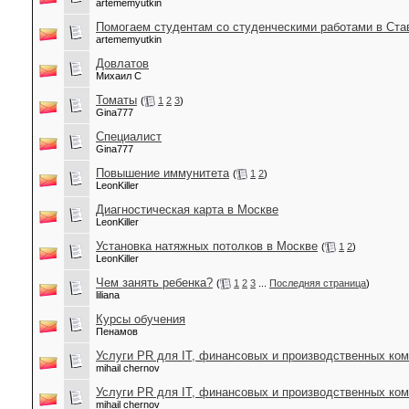
artememyutkin
Помогаем студентам со студенческими работами в Ста
artememyutkin
Довлатов
Михаил С
Томаты
(
1
2
3
)
Gina777
Cпециалист
Gina777
Повышение иммунитета
(
1
2
)
LeonKiller
Диагностическая карта в Москве
LeonKiller
Установка натяжных потолков в Москве
(
1
2
)
LeonKiller
Чем занять ребенка?
(
1
2
3
...
Последняя страница
)
liliana
Курсы обучения
Пенамов
Услуги PR для IT, финансовых и производственных ко
mihail chernov
Услуги PR для IT, финансовых и производственных ко
mihail chernov