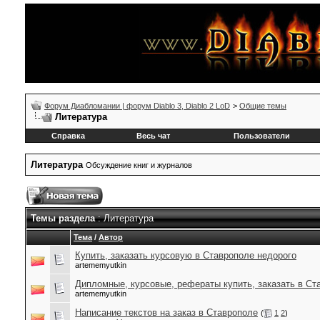
Форум Диабломании | форум Diablo 3, Diablo 2 LoD
>
Общие темы
Литература
Справка
Весь чат
Пользователи
Литература
Обсуждение книг и журналов
Темы раздела
: Литература
Тема
/
Автор
Купить, заказать курсовую в Ставрополе недорого
artememyutkin
Дипломные, курсовые, рефераты купить, заказать в Ст
artememyutkin
Написание текстов на заказ в Ставрополе
(
1
2
)