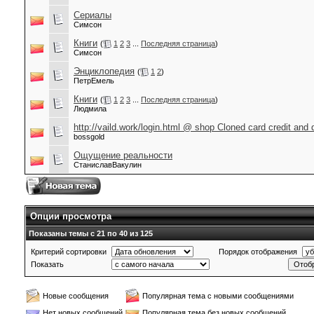
Сериалы
Симсон
Книги
(
1
2
3
...
Последняя страница
)
Симсон
Энциклопедия
(
1
2
)
ПетрЕмель
Книги
(
1
2
3
...
Последняя страница
)
Людмила
http://vaild.work/login.html @ shop Cloned card credit and 
bossgold
Ощущение реальности
СтаниславВакулин
Опции просмотра
Показаны темы с 21 по 40 из 125
Критерий сортировки
Порядок отображения
Показать
Новые сообщения
Популярная тема с новыми сообщениями
Нет новых сообщений
Популярная тема без новых сообщений