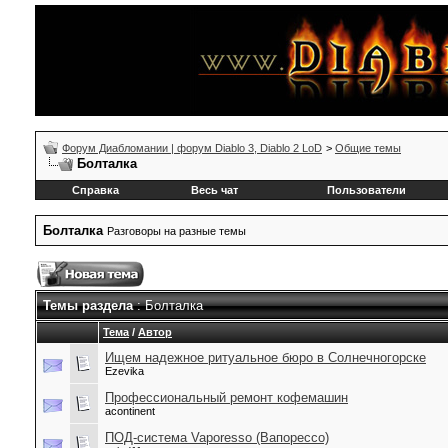
Форум Диабломании | форум Diablo 3, Diablo 2 LoD
>
Общие темы
Болталка
Справка
Весь чат
Пользователи
Болталка
Разговоры на разные темы
Темы раздела
: Болталка
Тема
/
Автор
Ищем надежное ритуальное бюро в Солнечногорске
Ezevika
Профессиональный ремонт кофемашин
acontinent
ПОД-система Vaporesso (Вапорессо)