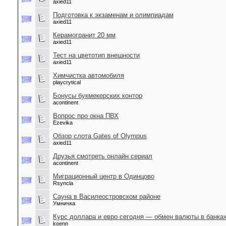
axied11
Подготовка к экзаменам и олимпиадам
axied11
Керамогранит 20 мм
axied11
Тест на цветотип внешности
axied11
Химчистка автомобиля
playcrytical
Бонусы букмекерских контор
acontinent
Вопрос про окна ПВХ
Ezevika
Обзор слота Gates of Olympus
axied11
Друзья смотреть онлайн сериал
acontinent
Миграционный центр в Одинцово
Rsyncla
Сауна в Василеостровском районе
Умничка
Курс доллара и евро сегодня — обмен валюты в банка
koenn