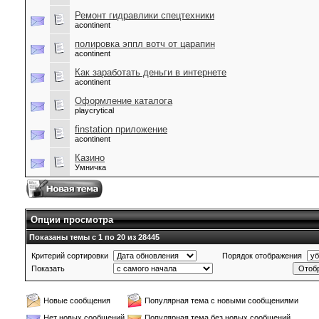
Ремонт гидравлики спецтехники
acontinent
полировка эппл вотч от царапин
acontinent
Как заработать деньги в интернете
acontinent
Оформление каталога
playcrytical
finstation приложение
acontinent
Казино
Умничка
Опции просмотра
Показаны темы с 1 по 20 из 28445
Критерий сортировки
Порядок отображения
Показать
Новые сообщения
Популярная тема с новыми сообщениями
Нет новых сообщений
Популярная тема без новых сообщений