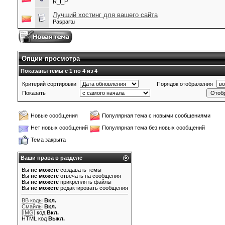
R_I_P
Лучший хостинг для вашего сайта
Paspartu
Опции просмотра
Показаны темы с 1 по 4 из 4
Критерий сортировки
Порядок отображения
Показать
Новые сообщения
Популярная тема с новыми сообщениями
Нет новых сообщений
Популярная тема без новых сообщений
Тема закрыта
Ваши права в разделе
Вы
не можете
создавать темы
Вы
не можете
отвечать на сообщения
Вы
не можете
прикреплять файлы
Вы
не можете
редактировать сообщения
BB коды
Вкл.
Смайлы
Вкл.
[IMG]
код
Вкл.
HTML код
Выкл.