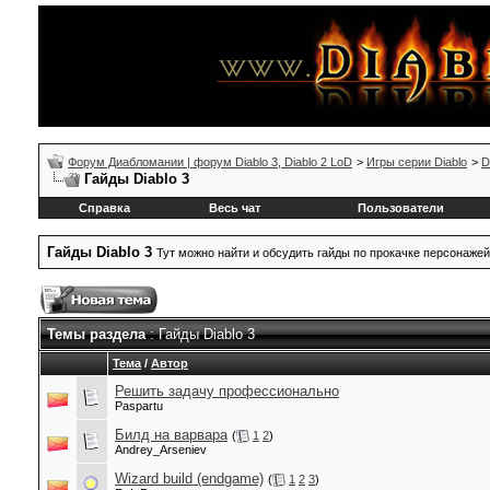
Форум Диабломании | форум Diablo 3, Diablo 2 LoD
>
Игры серии Diablo
>
D
Гайды Diablo 3
Справка
Весь чат
Пользователи
Гайды Diablo 3
Тут можно найти и обсудить гайды по прокачке персонажей
Темы раздела
: Гайды Diablo 3
Тема
/
Автор
Решить задачу профессионально
Paspartu
Билд на варвара
(
1
2
)
Andrey_Arseniev
Wizard build (endgame)
(
1
2
3
)