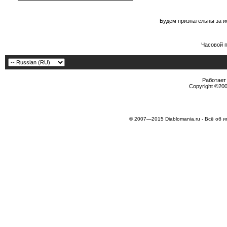
Будем признательны за и
Часовой 
Работает 
Copyright ©2000
© 2007—2015 Diablomania.ru - Всё об и