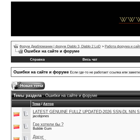
Форум Диабломании | форум Diablo 3, Diablo 2 LoD
>
Работа форума и сай
Ошибки на сайте и форуме
Справка
Весь чат
Ошибки на сайте и форуме
Если где-то не работает ссылка или замет
Темы раздела
: Ошибки на сайте и форуме
Тема
/
Автор
LATEST GENUINE FULLZ UPDATED-2026 SSN-DL NIN 
jacobjones
Где хотели бы ?
Bubble Gum
Досуг