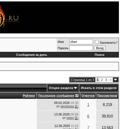
Имя
Запомнить?
Пароль
Сообщения за день
Поиск
Страница 1 из 3
1
2
3
>
Опции раздела
Искать в этом разделе
Рейтинг
Последнее сообщение
Ответов
Просмотров
09.02.2026
16:30
1
8,219
от
denisbeta
13.06.2025
05:56
6
39,810
от
tolten
12.06.2025
11:10
7
13,563