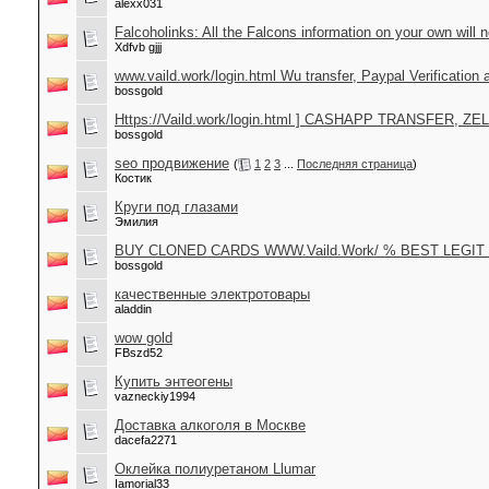
alexx031
Falcoholinks: All the Falcons information on your own will 
Xdfvb gjjj
www.vaild.work/login.html Wu transfer, Paypal Verificatio
bossgold
Https://Vaild.work/login.html ] CASHAPP TRANSFER
bossgold
seo продвижение
(
1
2
3
...
Последняя страница
)
Костик
Круги под глазами
Эмилия
BUY CLONED CARDS WWW.Vaild.Work/ % BEST LEGI
bossgold
качественные электротовары
aladdin
wow gold
FBszd52
Купить энтеогены
vazneckiy1994
Доставка алкоголя в Москве
dacefa2271
Оклейка полиуретаном Llumar
Iamorial33