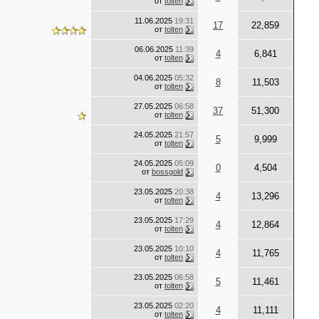
от
tolten
11.06.2025
19:31
17
22,859
от
tolten
06.06.2025
11:39
4
6,841
от
tolten
04.06.2025
05:32
8
11,503
от
tolten
27.05.2025
06:58
37
51,300
от
tolten
24.05.2025
21:57
5
9,999
от
tolten
24.05.2025
05:09
0
4,504
от
bossgold
23.05.2025
20:38
4
13,296
от
tolten
23.05.2025
17:29
4
12,864
от
tolten
23.05.2025
10:10
4
11,765
от
tolten
23.05.2025
06:58
5
11,461
от
tolten
23.05.2025
02:20
4
11,111
от
tolten