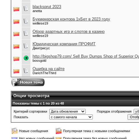
blacksprut 2023
anetta
Букмекерская контора 1хБет в 2023 году
welliese19
Обзор азартных игр и слотов в казино
welliese19
Юридическая компания ПРОФИТ
Дмитрисус
http://bigshop79.com/ Sell Buy Dumps Shop of Superior Qua
bossgold
Ошибка на сайте
DarichTheThird
Опции просмотра
Показаны темы с 1 по 20 из 48
Критерий сортировки
Порядок отображения
Показать
Новые сообщения
Популярная тема с новыми сообщениями
Нет новых сообщений
Популярная тема без новых сообщений