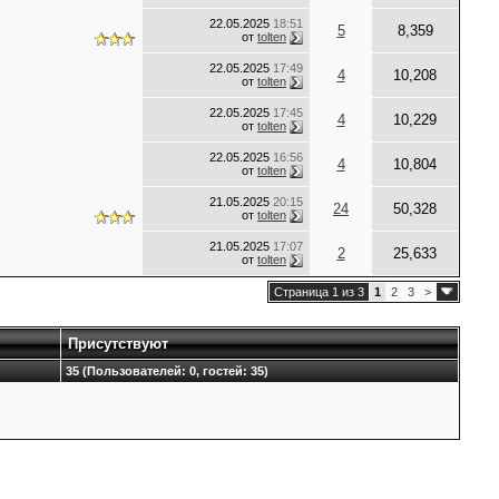
22.05.2025
18:51
5
8,359
от
tolten
22.05.2025
17:49
4
10,208
от
tolten
22.05.2025
17:45
4
10,229
от
tolten
22.05.2025
16:56
4
10,804
от
tolten
21.05.2025
20:15
24
50,328
от
tolten
21.05.2025
17:07
2
25,633
от
tolten
Страница 1 из 3
1
2
3
>
Присутствуют
35 (Пользователей: 0, гостей: 35)