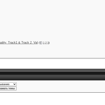
lity. Track1 & Track 2. Val
(
1
2
3
)