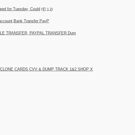
need for Tuesday, Could
(
1
2
)
n account,Bank Transfer PayP
, ZELLE TRANSFER, PAYPAL TRANSFER Dum
T CLONE CARDS CVV & DUMP TRACK 1&2 SHOP X