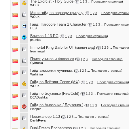
The Exorcist - Holy Guide
(
1
2
3
...
Последняя страница
)
WOLK
Мини-гайд по варвару-крикуну
(
1
2
3
...
Последняя страни
WOLK
Гайд: Hardcore Team 2 Character
(
1
2
3
...
Последняя стра
HES
Bowzon 1.13 PG
(
1
2
3
...
Последняя страница
)
psunka
Immortal King Barb for UT (мини-гайд)
(
1
2
3
...
Последняя
Iron_angel
Поиск уников и болванок
(
1
2
3
...
Последняя страница
)
Cybronic
Гайд амазонки лучницы.
(
1
2
3
...
Последняя страница
)
Walkiriya
Гайд по Лайтинг-Сорке (МФ)
(
1
2
3
...
Последняя страница
)
WOLK
Гайд по Боузонке (Fire/Cold)
(
1
2
3
...
Последняя страница
)
DEADushka
Гайд по Амазонке ( Боузонка )
(
1
2
3
...
Последняя страни
Sleeper
Новамансер 1.13
(
1
2
3
...
Последняя страница
)
DarthRevan
Dual-Dream Enchantress
(
1
2
3
...
Последняя страница
)