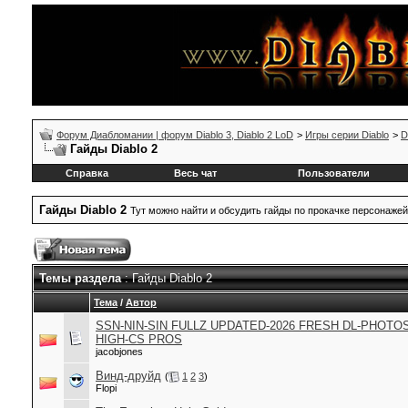
Форум Диабломании | форум Diablo 3, Diablo 2 LoD
>
Игры серии Diablo
>
D
Гайды Diablo 2
Справка
Весь чат
Пользователи
Гайды Diablo 2
Тут можно найти и обсудить гайды по прокачке персонажей
Темы раздела
: Гайды Diablo 2
Тема
/
Автор
SSN-NIN-SIN FULLZ UPDATED-2026 FRESH DL-PHOTO
HIGH-CS PROS
jacobjones
Винд-друйд
(
1
2
3
)
Flopi