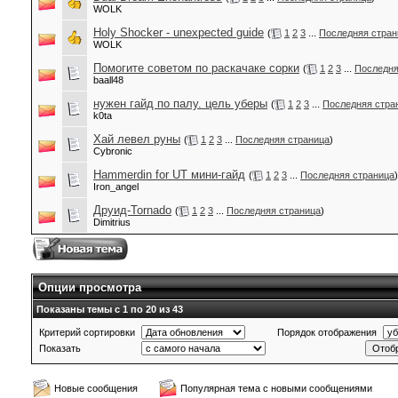
WOLK
Holy Shocker - unexpected guide
(
1
2
3
...
Последняя стран
WOLK
Помогите советом по раскачаке сорки
(
1
2
3
...
Последня
baall48
нужен гайд по палу. цель уберы
(
1
2
3
...
Последняя стра
k0ta
Хай левел руны
(
1
2
3
...
Последняя страница
)
Cybronic
Hammerdin for UT мини-гайд
(
1
2
3
...
Последняя страница
)
Iron_angel
Друид-Tornado
(
1
2
3
...
Последняя страница
)
Dimitrius
Опции просмотра
Показаны темы с 1 по 20 из 43
Критерий сортировки
Порядок отображения
Показать
Новые сообщения
Популярная тема с новыми сообщениями