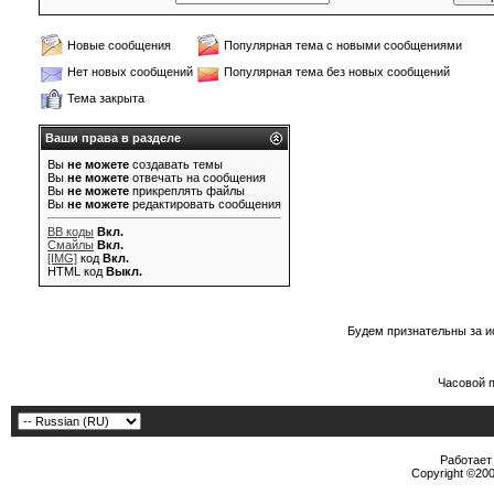
Новые сообщения
Популярная тема с новыми сообщениями
Нет новых сообщений
Популярная тема без новых сообщений
Тема закрыта
Ваши права в разделе
Вы
не можете
создавать темы
Вы
не можете
отвечать на сообщения
Вы
не можете
прикреплять файлы
Вы
не можете
редактировать сообщения
BB коды
Вкл.
Смайлы
Вкл.
[IMG]
код
Вкл.
HTML код
Выкл.
Будем признательны за и
Часовой 
Работает 
Copyright ©2000