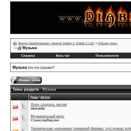
Форум Диабломании | форум Diablo 3, Diablo 2 LoD
>
Общие темы
Музыка
Справка
Весь чат
Пользователи
Музыка
Кто что слушает?
Темы раздела
: Музыка
Тема
/
Автор
Хочу создать песню
AlinkaMila
Музыкальный вкус
СтаниславВакулин
Техническая «начинка» покерной фермы: что нужно для 