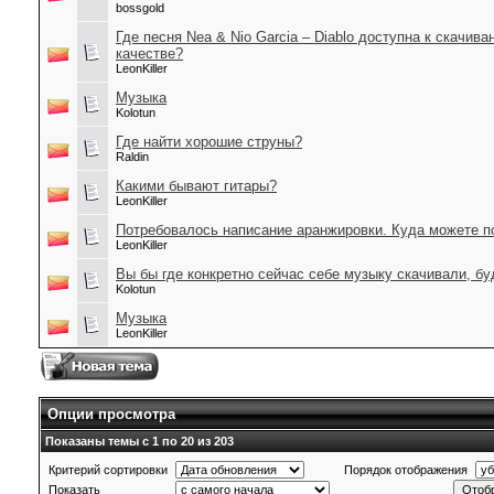
bossgold
Где песня Nea & Nio Garcia – Diablo доступна к скачив
качестве?
LeonKiller
Музыка
Kolotun
Где найти хорошие струны?
Raldin
Какими бывают гитары?
LeonKiller
Потребовалось написание аранжировки. Куда можете п
LeonKiller
Вы бы где конкретно сейчас себе музыку скачивали, бу
Kolotun
Музыка
LeonKiller
Опции просмотра
Показаны темы с 1 по 20 из 203
Критерий сортировки
Порядок отображения
Показать