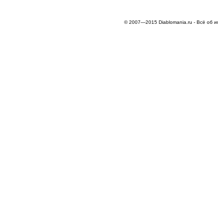
© 2007—2015 Diablomania.ru - Всё об и