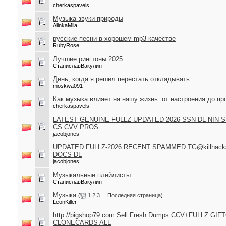
cherkaspavels
Музыка звуки природы
AlinkaMila
русские песни в хорошем mp3 качестве
RubyRose
Лучшие рингтоны 2025
СтаниславВакулин
День, когда я решил перестать откладывать
moskwa091
Как музыка влияет на нашу жизнь: от настроения до пр
cherkaspavels
LATEST GENUINE FULLZ UPDATED-2026 SSN-DL NIN 
CS CVV PROS
jacobjones
UPDATED FULLZ-2026 RECENT SPAMMED TG@killhacks
DOCS DL
jacobjones
Музыкальные плейлисты
СтаниславВакулин
Музыка
(
1
2
3
...
Последняя страница
)
LeonKiller
http://bigshop79.com Sell Fresh Dumps CCV+FULLZ GIF
CLONECARDS ALL