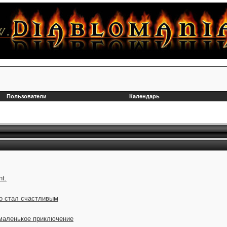
Пользователи
Календарь
nt.
но стал счастливым
 маленькое приключение