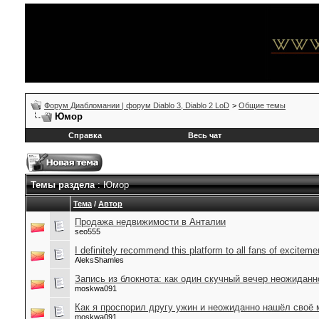
Форум Диабломании | форум Diablo 3, Diablo 2 LoD
>
Общие темы
Юмор
Справка
Весь чат
Темы раздела
: Юмор
Тема
/
Автор
Продажа недвижимости в Анталии
seo555
I definitely recommend this platform to all fans of exciteme
AleksShamles
Запись из блокнота: как один скучный вечер неожидан
moskwa091
Как я проспорил другу ужин и неожиданно нашёл своё
moskwa091