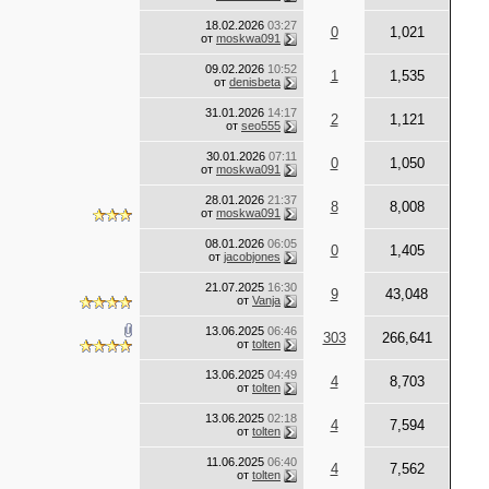
18.02.2026
03:27
0
1,021
от
moskwa091
09.02.2026
10:52
1
1,535
от
denisbeta
31.01.2026
14:17
2
1,121
от
seo555
30.01.2026
07:11
0
1,050
от
moskwa091
28.01.2026
21:37
8
8,008
от
moskwa091
08.01.2026
06:05
0
1,405
от
jacobjones
21.07.2025
16:30
9
43,048
от
Vanja
13.06.2025
06:46
303
266,641
от
tolten
13.06.2025
04:49
4
8,703
от
tolten
13.06.2025
02:18
4
7,594
от
tolten
11.06.2025
06:40
4
7,562
от
tolten