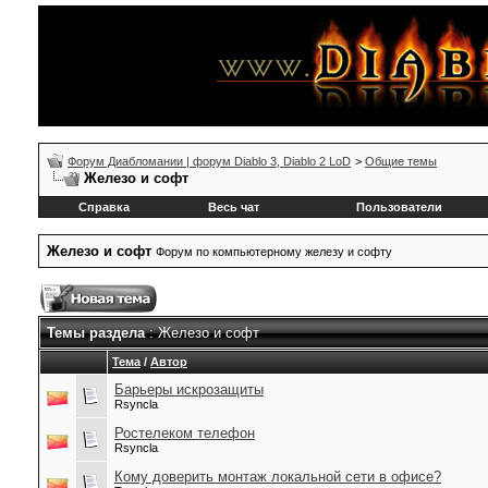
Форум Диабломании | форум Diablo 3, Diablo 2 LoD
>
Общие темы
Железо и софт
Справка
Весь чат
Пользователи
Железо и софт
Форум по компьютерному железу и софту
Темы раздела
: Железо и софт
Тема
/
Автор
Барьеры искрозащиты
Rsyncla
Ростелеком телефон
Rsyncla
Кому доверить монтаж локальной сети в офисе?