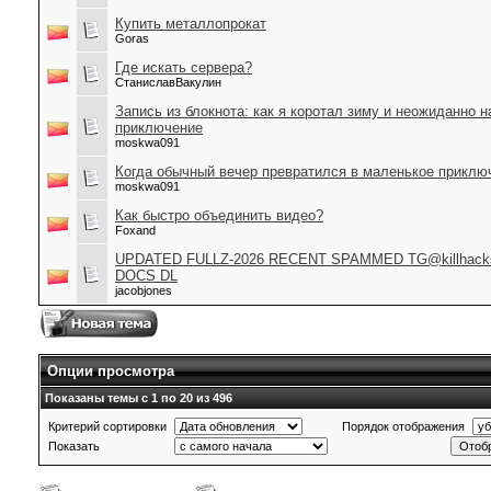
Купить металлопрокат
Goras
Где искать сервера?
СтаниславВакулин
Запись из блокнота: как я коротал зиму и неожиданно 
приключение
moskwa091
Когда обычный вечер превратился в маленькое приклю
moskwa091
Как быстро объединить видео?
Foxand
UPDATED FULLZ-2026 RECENT SPAMMED TG@killhacks
DOCS DL
jacobjones
Опции просмотра
Показаны темы с 1 по 20 из 496
Критерий сортировки
Порядок отображения
Показать