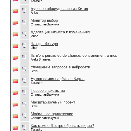
Tarasko
Буровое оборудование из Китая
Arius
Монитор выбор
СтаниславВакулин
Адаптация бизнеса к изменениям
jeriha
Чат gpt без vpn
dihor
Ils n'ont jamais eu de chance, contrairement à moi.
AleksShamles
Улучшение запросов в нейросети
Stels
Нужна самая надёжная биржа
Tarasko
Первое знакомство
СтаниславВакулин
Масштабируемый проект
Stels
Мобильное приложение
СтаниславВакулин
Как можно быстро обрезать видео?
Tarasko