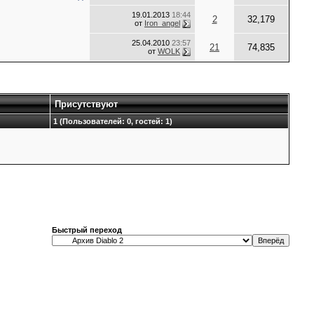
19.01.2013
18:44
2
32,179
от
Iron_angel
25.04.2010
23:57
21
74,835
от
WOLK
Присутствуют
1 (Пользователей: 0, гостей: 1)
Быстрый переход