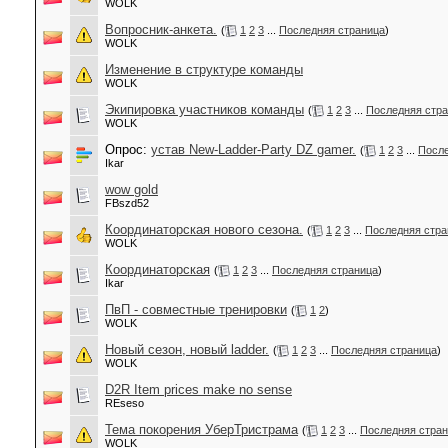
WOLK
Вопросник-анкета.
(
1
2
3
...
Последняя страница
)
WOLK
Изменение в структуре команды
WOLK
Экипировка участников команды
(
1
2
3
...
Последняя стр
WOLK
Опрос:
устав New-Ladder-Party DZ gamer.
(
1
2
3
...
После
Ikar
wow gold
FBszd52
Координаторская нового сезона.
(
1
2
3
...
Последняя стра
WOLK
Координаторская
(
1
2
3
...
Последняя страница
)
Ikar
ПвП - совместные тренировки
(
1
2
)
WOLK
Новый сезон, новый ladder.
(
1
2
3
...
Последняя страница
)
WOLK
D2R Item prices make no sense
REseso
Тема покорения УберТристрама
(
1
2
3
...
Последняя стра
WOLK