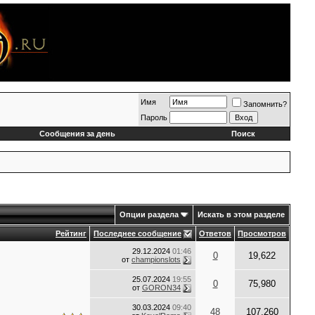
Имя
Запомнить?
Пароль
Сообщения за день
Поиск
Опции раздела
Искать в этом разделе
Рейтинг
Последнее сообщение
Ответов
Просмотров
29.12.2024
01:46
0
19,622
от
championslots
25.07.2024
19:55
0
75,980
от
GORON34
30.03.2024
09:40
48
107,260