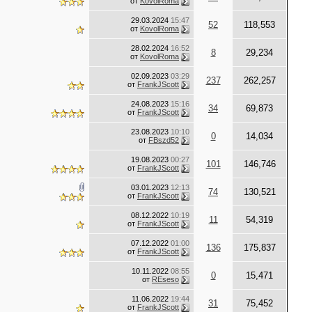
от
KovolRoma
29.03.2024
15:47
52
118,553
от
KovolRoma
28.02.2024
16:52
8
29,234
от
KovolRoma
02.09.2023
03:29
237
262,257
от
FrankJScott
24.08.2023
15:16
34
69,873
от
FrankJScott
23.08.2023
10:10
0
14,034
от
FBszd52
19.08.2023
00:27
101
146,746
от
FrankJScott
03.01.2023
12:13
74
130,521
от
FrankJScott
08.12.2022
10:19
11
54,319
от
FrankJScott
07.12.2022
01:00
136
175,837
от
FrankJScott
10.11.2022
08:55
0
15,471
от
REseso
11.06.2022
19:44
31
75,452
от
FrankJScott