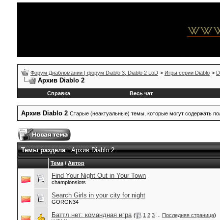
Форум Диабломании | форум Diablo 3, Diablo 2 LoD
>
Игры серии Diablo
>
D
Архив Diablo 2
Справка
Весь чат
Архив Diablo 2
Старые (неактуальные) темы, которые могут содержать 
Темы раздела
: Архив Diablo 2
Тема
/
Автор
Find Your Night Out in Your Town
championslots
Search Girls in your city for night
GORON34
Баттл.нет: командная игра
(
1
2
3
...
Последняя страница
)