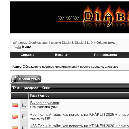
Форум Диабломании | форум Diablo 3, Diablo 2 LoD
>
Общие темы
Кино
Справка
Весь чат
Пользователи
Кино
Обсуждение новинок киноиндустрии и просто хороших фильмов
Темы раздела
: Кино
Тема
/
Автор
Выбор сериалов
СтаниславВакулин
+55 Полный гайд: как попасть на KРÁKÉH 2026 + списо
vazneckiy1994
+33 Полный гайд: как попасть на KРÁKÉH 2026 + списо