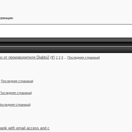
формацию
но от производителя Diablo2
(
1
2
3
...
Последняя страница
)
.
Последняя страница
)
Последняя страница
)
оследняя страница
)
bank with email access and c