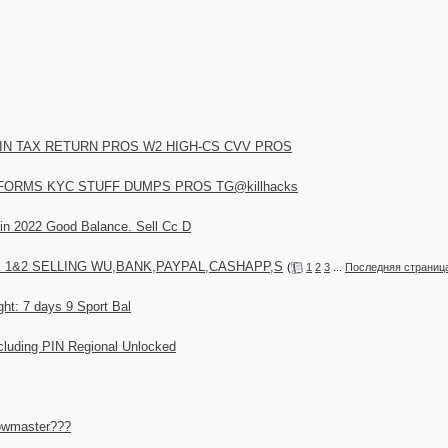
SIN TAX RETURN PROS W2 HIGH-CS CVV PROS
 FORMS KYC STUFF DUMPS PROS TG@killhacks
in 2022 Good Balance. Sell Cc D
CK 1&2 SELLING WU,BANK,PAYPAL,CASHAPP,S
(
1
2
3
...
Последняя страниц
ight: 7 days 9 Sport Bal
cluding PIN Regional Unlocked
owmaster???