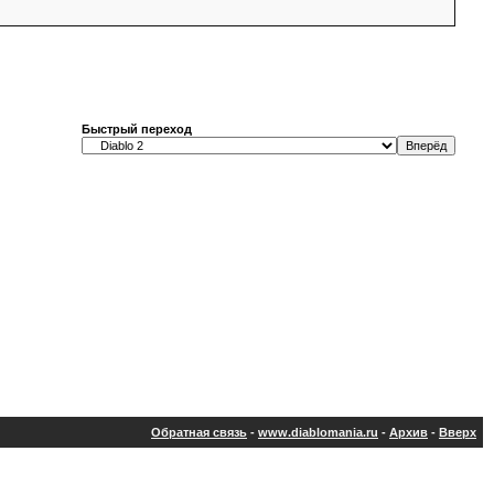
Быстрый переход
Обратная связь
-
www.diablomania.ru
-
Архив
-
Вверх