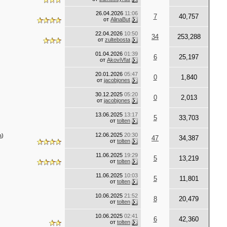
26.04.2026
11:06
7
40,757
от
AlinaBut
22.04.2026
10:50
34
253,288
от
zultebosta
01.04.2026
01:39
6
25,197
от
AkoviVfat
20.01.2026
05:47
0
1,840
от
jacobjones
30.12.2025
05:20
0
2,013
от
jacobjones
13.06.2025
13:17
5
33,703
от
tolten
12.06.2025
20:30
а
)
47
34,387
от
tolten
11.06.2025
19:29
5
13,219
от
tolten
11.06.2025
10:03
5
11,801
от
tolten
10.06.2025
21:52
8
20,479
от
tolten
10.06.2025
02:41
6
42,360
от
tolten