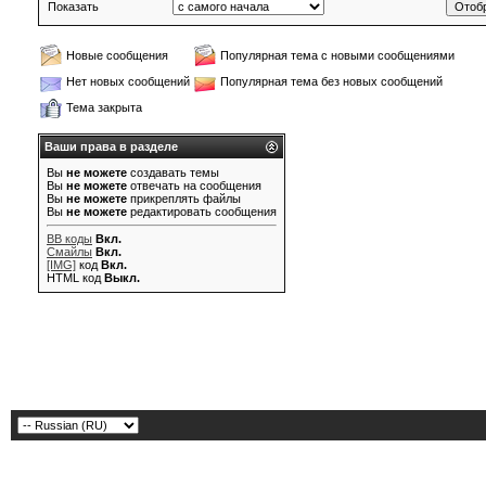
Показать
Новые сообщения
Популярная тема с новыми сообщениями
Нет новых сообщений
Популярная тема без новых сообщений
Тема закрыта
Ваши права в разделе
Вы
не можете
создавать темы
Вы
не можете
отвечать на сообщения
Вы
не можете
прикреплять файлы
Вы
не можете
редактировать сообщения
BB коды
Вкл.
Смайлы
Вкл.
[IMG]
код
Вкл.
HTML код
Выкл.