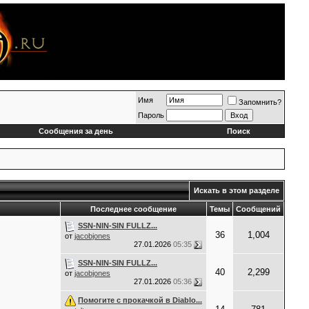
Имя
Запомнить?
Пароль
Сообщения за день
Поиск
Искать в этом разделе
Последнее сообщение
Темы
Сообщений
SSN-NIN-SIN FULLZ...
36
1,004
от
jacobjones
27.01.2026
05:35
SSN-NIN-SIN FULLZ...
40
2,299
от
jacobjones
27.01.2026
05:36
Помогите с прокачкой в Diablo...