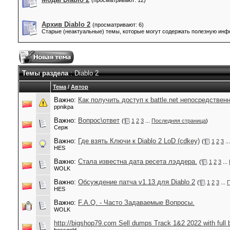
(просматривают: 12)
Архив Diablo 2
(просматривают: 6)
Старые (неактуальные) темы, которые могут содержать полезную ин
Темы раздела
: Diablo 2
Тема
/
Автор
Важно:
Как получить доступ к battle.net непосредствен
ppnikpa
Важно:
Вопрос\ответ
(
1
2
3
...
Последняя страница
)
Серж
Важно:
Где взять Ключи к Diablo 2 LoD (cdkey)
(
1
2
3
..
HES
Важно:
Стала известна дата ресета лэддера.
(
1
2
3
...
WOLK
Важно:
Обсуждение патча v1.13 для Diablo 2
(
1
2
3
...
П
HES
Важно:
F.A.Q. - Часто Задаваемые Вопросы.
WOLK
http://bigshop79.com Sell dumps Track 1&2 2022 with full 