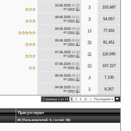
10.06.2025
01:05
9
103,687
от
tolten
09.06.2025
22:01
9
54,057
от
tolten
09.06.2025
09:13
14
77,931
от
tolten
09.06.2025
06:04
30
81,451
от
tolten
07.06.2025
16:38
32
116,045
от
tolten
07.06.2025
02:01
20
107,227
от
tolten
06.06.2025
08:23
4
7,130
от
tolten
04.06.2025
06:16
5
9,267
от
tolten
Страница 1 из 14
1
2
3
11
>
Последняя
»
Присутствуют
68 (Пользователей: 0, гостей: 68)