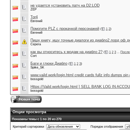
не удается установить патч на D2:LOD
ZEP
Tor4
Евгений
Помогите PLZ с прокачкой персонажей
(
1
2
)
Евгений
Пишу книгу, ищу точные диалоги из диабло2 лорд оф 
Cepera
как вы относитесь к модам на диабло 2?
(
1
2
3
...
После
Cort
Баги и глюки Диабло
(
1
2
3
)
Spike_SK
www.vaild.work/login.html credit cards fullz info dumps pi
bossgold
Https://Vaild.work/login.html ] SELL BANK LOG IN A
bossgold
Опции просмотра
Показаны темы с 1 по 20 из 270
Критерий сортировки
Порядок отображения