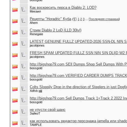
bossgold
Как воскресить перса в Diablo 2: LOD?
Михаил
Рецепты "Horadric" Куба
(
1
2
3
...
Последняя страница
)
Ahem
Стрим Diablo 2 LoD (LLD 30lvl)
Renegate
LATEST GENUINE FULLZ UPDATED-2026 SSN-DL NIN 
jacobjones
FRESH SPAM UPDATED FULLZ SSN NIN SIN DL|ID W2
jacobjones
http://bigshop79.com SEll Dumps Shop Sell Dumps With P
bossgold
http://bigshop79.com VERIFIED CARDER DUMPS TRA
bossgold
Colts Sloppily Drop in the direction of Steelers in just Dogf
Xdfvb gjjj
http://bigshop79.com Sell Dumps Track 1+Track 2 2022 In
bossgold
не упусти свой шанс
ЗайкоТ
как использовать редактор персонажа jamella или shad
TAMPLE