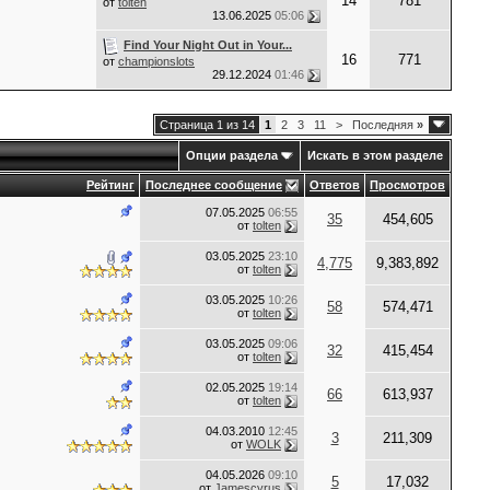
14
781
от
tolten
13.06.2025
05:06
Find Your Night Out in Your...
16
771
от
championslots
29.12.2024
01:46
Страница 1 из 14
1
2
3
11
>
Последняя
»
Опции раздела
Искать в этом разделе
Рейтинг
Последнее сообщение
Ответов
Просмотров
07.05.2025
06:55
35
454,605
от
tolten
03.05.2025
23:10
4,775
9,383,892
от
tolten
03.05.2025
10:26
58
574,471
от
tolten
03.05.2025
09:06
32
415,454
от
tolten
02.05.2025
19:14
66
613,937
от
tolten
04.03.2010
12:45
3
211,309
от
WOLK
04.05.2026
09:10
5
17,032
от
Jamescyrus