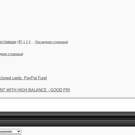
дестракшн
(
1
2
3
...
Последняя страница
)
дняя страница
)
n cloned cards· PayPal Fund
CCOUNT WITH HIGH BALANCE - GOOD PRI