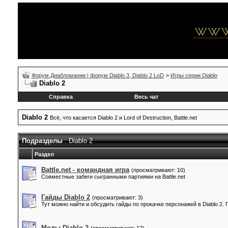
Форум Диабломании | форум Diablo 3, Diablo 2 LoD
>
Игры серии Diablo
Diablo 2
Справка
Весь чат
Diablo 2
Всё, что касается Diablo 2 и Lord of Destruction, Battle.net
Подразделы
: Diablo 2
Раздел
Battle.net - командная игра
(просматривают: 10)
Совместные забеги сыгранными партиями на Battle.net
Гайды Diablo 2
(просматривают: 3)
Тут можно найти и обсудить гайды по прокачке персонажей в Diablo 2.
Моды Diablo 2