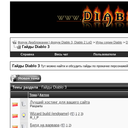
Форум Диабломании | форум Diablo 3, Diablo 2 LoD
>
Игры серии Diablo
>
D
Гайды Diablo 3
Справка
Весь чат
Пользователи
Гайды Diablo 3
Тут можно найти и обсудить гайды по прокачке персонажей
Темы раздела
: Гайды Diablo 3
Тема
/
Автор
Лучший хостинг для вашего сайта
Paspartu
Wizard build (endgame)
(
1
2
3
)
R_I_P
Билд на варвара
(
1
2
)