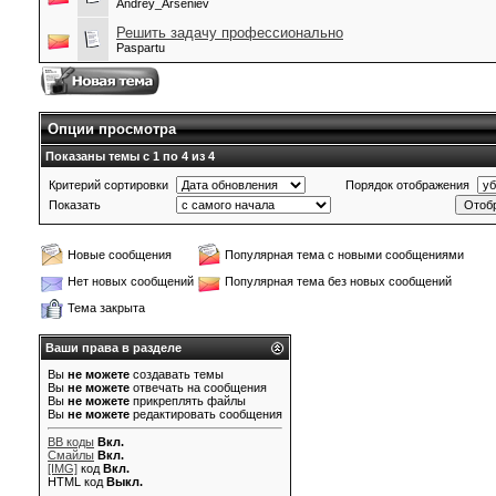
Andrey_Arseniev
Решить задачу профессионально
Paspartu
Опции просмотра
Показаны темы с 1 по 4 из 4
Критерий сортировки
Порядок отображения
Показать
Новые сообщения
Популярная тема с новыми сообщениями
Нет новых сообщений
Популярная тема без новых сообщений
Тема закрыта
Ваши права в разделе
Вы
не можете
создавать темы
Вы
не можете
отвечать на сообщения
Вы
не можете
прикреплять файлы
Вы
не можете
редактировать сообщения
BB коды
Вкл.
Смайлы
Вкл.
[IMG]
код
Вкл.
HTML код
Выкл.