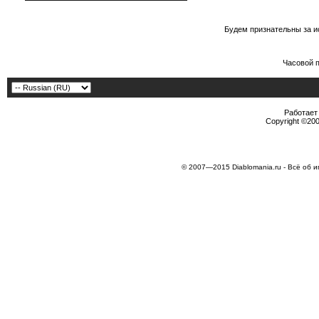
Будем признательны за и
Часовой 
Работает 
Copyright ©2000
© 2007—2015 Diablomania.ru - Всё об и