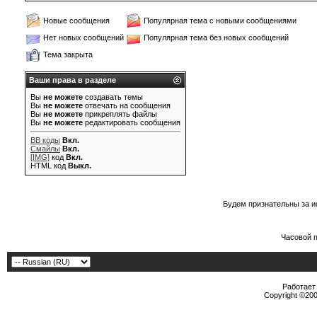
Новые сообщения
Популярная тема с новыми сообщениями
Нет новых сообщений
Популярная тема без новых сообщений
Тема закрыта
Ваши права в разделе
Вы
не можете
создавать темы
Вы
не можете
отвечать на сообщения
Вы
не можете
прикреплять файлы
Вы
не можете
редактировать сообщения
BB коды
Вкл.
Смайлы
Вкл.
[IMG]
код
Вкл.
HTML код
Выкл.
Будем признательны за и
Часовой 
Работает 
Copyright ©2000