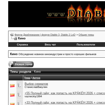
Форум Диабломании | форум Diablo 3, Diablo 2 LoD
>
Общие темы
Кино
Справка
Весь чат
Пользователи
Кино
Обсуждение новинок киноиндустрии и просто хороших фильмов
Темы раздела
: Кино
Тема
/
Автор
Выбор сериалов
СтаниславВакулин
+55 Полный гайд: как попасть на KРÁKÉH 2026 + списо
vazneckiy1994
+33 Полный гайд: как попасть на KРÁKÉH 2026 + списо