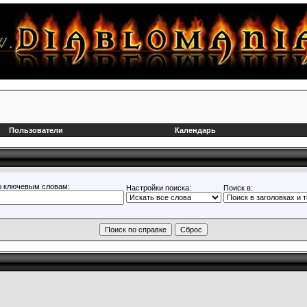
Пользователи
Календарь
о ключевым словам:
Настройки поиска:
Поиск в: