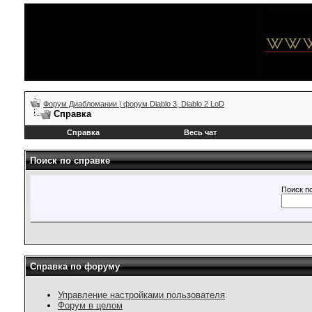
Форум Диабломании | форум Diablo 3, Diablo 2 LoD
Справка
Справка
Весь чат
Поиск по справке
Поиск п
Справка по форуму
Управление настройками пользователя
Форум в целом