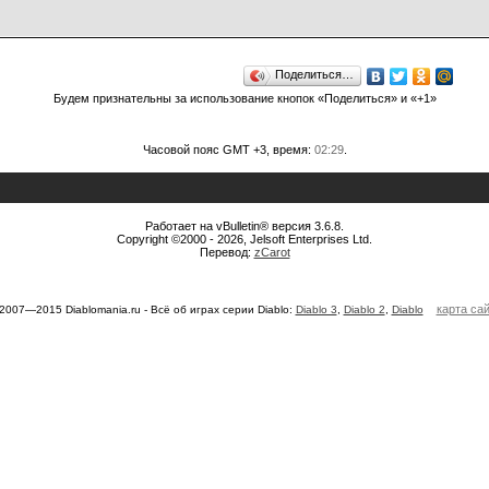
Поделиться…
Будем признательны за использование кнопок «Поделиться» и «+1»
Часовой пояс GMT +3, время:
02:29
.
Работает на vBulletin® версия 3.6.8.
Copyright ©2000 - 2026, Jelsoft Enterprises Ltd.
Перевод:
zCarot
карта са
2007—2015 Diablomania.ru - Всё об играх серии Diablo:
Diablo 3
,
Diablo 2
,
Diablo